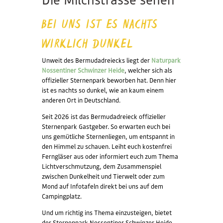
Die Milchstrasse sehen
KONTAKT /
ANFAHRT
BEI UNS IST ES NACHTS
WIRKLICH DUNKEL
BUCHEN
Unweit des Bermudadreiecks liegt der
Naturpark
Nossentiner Schwinzer Heide
, welcher sich als
offizieller Sternenpark beworben hat. Denn hier
ist es nachts so dunkel, wie an kaum einem
anderen Ort in Deutschland.
Seit 2026 ist das Bermudadreieck offizieller
Sternenpark Gastgeber. So erwarten euch bei
uns gemütliche Sternenliegen, um entspannt in
den Himmel zu schauen. Leiht euch kostenfrei
Ferngläser aus oder informiert euch zum Thema
Lichtverschmutzung, dem Zusammenspiel
zwischen Dunkelheit und Tierwelt oder zum
Mond auf Infotafeln direkt bei uns auf dem
Campingplatz.
Und um richtig ins Thema einzusteigen, bietet
der Sternenpark Nossentiner Schwinzer Heide